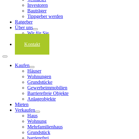
Investoren
Bauträger
Tippgeber werden
Ratgeber
Über uns
Wir für Sie
Karriere
Kontakt
Kaufen
Häuser
Wohnungen
Grundstücke
Gewerbeimmobilien
Barrierefreie Objekte
Anlageobjekte
Mieten
Verkaufen
Haus
Wohnung
Mehrfamilienhaus
Grundstück
barrierefrei