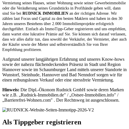
Vermietung seines Hauses, seiner Wohnung sowie seiner Gewerbeimmobilie
oder die Veräußerung seines Grundstücks in Profihände geben will, dann
sind Sie bei
RUDNICK IMMOBILIEN
an der richtigen Adresse. Wir
zählen laut Focus und Capital zu den besten Maklern und haben in den 30
Jahren unseres Bestehens über 2.000 Immobilienprojekte erfolgreich
durchgeführt. Einfach als ImmoTipp-Geber registrieren und uns empfehlen,
dann wartet eine lukrative Prämie auf Sie. Sie können sich darauf verlassen,
dass wir alles dafür tun, dass sowohl der Verkäufer, der Vermieter, aber auch
der Käufer sowie der Mieter und selbstverständlich Sie von Ihrer
Empfehlung profitieren.
Aufgrund unserer langjährigen Erfahrung und unseres Know-hows
sowie der nahezu flächendeckenden Präsenz in Stadt und Region
Hannover sowie im Schaumburger Land mittels unserer Standorte in
Wunstorf, Steinhude, Hannover und Bad Nenndorf sorgen wir für
einen reibungslosen Verkauf oder eine stressfreie Vermietung.
Hinweis:
Die Dipl.-Ökonom Rudnick GmbH sowie deren Marken
wie z.B. „Rudnick-Immobilien.de" / „Ostsee-Immobilien.info" /
„Barrierefrei-Wohnen.com" . Der Rechtsweg ist ausgeschlossen.
Als Tippgeber registrieren