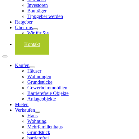
Investoren
Bauträger
Tippgeber werden
Ratgeber
Über uns
Wir für Sie
Karriere
Kontakt
Kaufen
Häuser
Wohnungen
Grundstücke
Gewerbeimmobilien
Barrierefreie Objekte
Anlageobjekte
Mieten
Verkaufen
Haus
Wohnung
Mehrfamilienhaus
Grundstück
barrierefrei