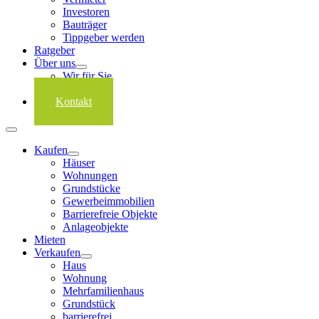
Investoren
Bauträger
Tippgeber werden
Ratgeber
Über uns
Wir für Sie
Karriere
Kontakt
Kaufen
Häuser
Wohnungen
Grundstücke
Gewerbeimmobilien
Barrierefreie Objekte
Anlageobjekte
Mieten
Verkaufen
Haus
Wohnung
Mehrfamilienhaus
Grundstück
barrierefrei