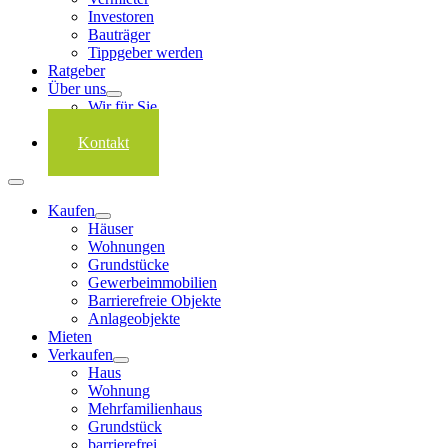
Investoren
Bauträger
Tippgeber werden
Ratgeber
Über uns
Wir für Sie
Karriere
Kontakt
Kaufen
Häuser
Wohnungen
Grundstücke
Gewerbeimmobilien
Barrierefreie Objekte
Anlageobjekte
Mieten
Verkaufen
Haus
Wohnung
Mehrfamilienhaus
Grundstück
barrierefrei